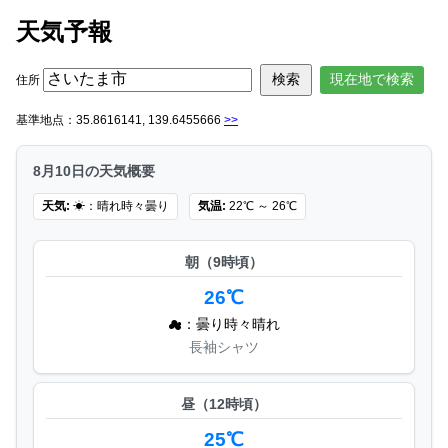
天気予報
現在地で検索
住所
基準地点：35.8616141, 139.6455666
>>
8月10日の天気概要
天気:
☀：晴れ時々曇り
気温:
22℃ ～ 26℃
朝（9時頃）
26℃
☁：曇り時々晴れ
長袖シャツ
昼（12時頃）
25℃